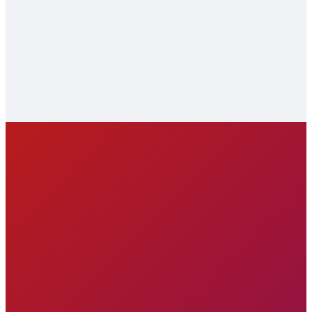
и контроль
Кузьмин
5 урок
Николай Алексеевич
Голосование
10:17
Лопухин
вне помещения
Виталий Сергеевич
избирательного
участка
Тирон
6 урок
Евгений Владимирович
Основные
18:38
нарушения
процедуры
голосования
7 урок
Подсчет
12:05
голосов
8 урок 1 часть
Нарушения
02:56