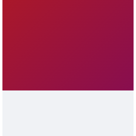
при подсчете
голосов
8 урок 2 часть
январь
Жалобы:
10:33
2026
порядок
оформления,
PDF-
версия
подачи и
выпуска
рассмотрения
9 урок
ноябрь
2025
Итоговый
06:11
PDF-
протокол
версия
10 урок
выпуска