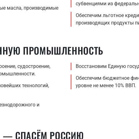
субвенциями из федераль
ные масла, производимые
Обеспечим льготное креди
производящих продукты пи
ННУЮ ПРОМЫШЛЕННОСТЬ
оение, судостроение,
Восстановим Единую госуд
ромышленности.
Обеспечим бюджетное фин
новейших технологий,
уровне не менее 10% ВВП.
езнодорожного и
О — СПАСЁМ РОССИЮ