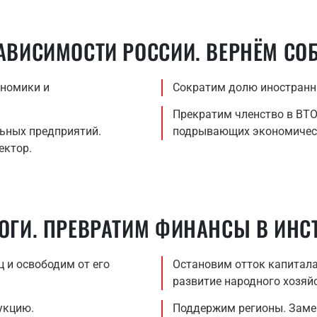
ВИСИМОСТИ РОССИИ. ВЕРНЁМ СО
ономики и
Сократим долю иностранны
Прекратим членство в ВТО
ьных предприятий.
подрывающих экономическ
ектор.
ГИ. ПРЕВРАТИМ ФИНАНСЫ В ИНС
 и освободим от его
Остановим отток капитала
развитие народного хозяй
укцию.
Поддержим регионы. Заме