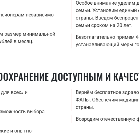
Особое внимание уделим 
семьи. Установим единый 
нсионерам независимо
страны. Введем беспроцен
семьи сроком на 20 лет.
им размер минимальной
Безотлагательно примем Ф
блей в месяц.
устанавливающий меры г
ВООХРАНЕНИЕ ДОСТУПНЫМ И КАЧЕ
для всех» и
Вернём бесплатное здраво
ФАПы. Обеспечим медицин
страны.
озможность выбора
Возродим отечественную 
кие и опытно-