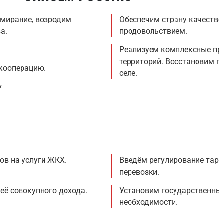
ымирание, возродим
Обеспечим страну качеств
а.
продовольствием.
Реализуем комплексные п
территорий. Восстановим 
кооперацию.
селе.
у
в на услуги ЖКХ.
Введём регулирование тар
перевозки.
её совокупного дохода.
Установим государственны
необходимости.