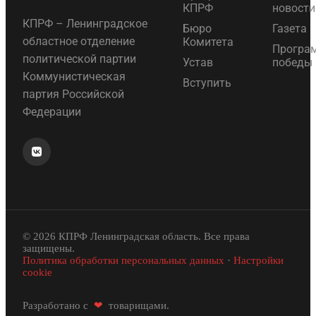
КПРФ
новости
КПРФ – Ленинградское
Бюро
Газета
областное отделение
Комитета
Програ
политической партии
Устав
победы
Коммунистическая
Вступить
партия Российской
Федерации
© 2026 КПРФ Ленинградская область. Все права
защищены.
Политика обработки персональных данных
·
Настройки
cookie
Разработано с
❤
товарищами.