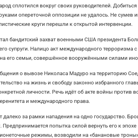
народ сплотился вокруг своих руководителей. Добитьс
руками опереточной оппозиции не удалось. Не сумев 
истические круги перешли к открытой интервенции.
ал бандитский захват военными США президента Бол
его супруги. Налицо акт международного терроризма 
лена его семьи, совершённое вооружёнными силами ин
бщения о вывозе Николаса Мадуро на территорию Сое
тельство на жизнь и свободу законно избранного главы
нкретной личности. Речь идёт об акте войны против в
еренитета и международного права.
 далеко за рамки нападения на одно государство. Бр
 Предпринимается попытка силой вернуть его к эпохе
онеточные режимы, возводили на «банановые троны»