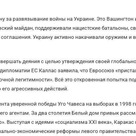
у за развязывание войны на Украине. Это Вашингтон 
ский майдан, поддерживали нацистские батальоны, св
соглашения. Украину активно накачивали оружием и в
ершать деяния с целью утверждения своей глобально
 дипломатии ЕС Каллас заявила, что Евросоюз «приста
точной легитимности». Всё это откровенная попытка п
 его агрессивных действий.
ента уверенной победы Уго Чавеса на выборах в 1998 г
 его агентам. За два столетия Белый дом привык расс
р». Выступая с идеями «социализма XXI века», Каракас
иально-экономические реформы левого правительства 