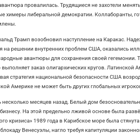
 авантюра провалилась. Трудящиеся не захотели менят
ые химеры либеральной демократии. Коллаборанты, го
млены.
альд Трамп возобновил наступление на Каракас. Надеж
я на решении внутренних проблем США, оказались ил
родные авантюры для сохранения своей гегемонии. Тр
 выполняет заказ олигархических кругов. Латинской А
вая стратегия национальной безопасности США возро
ской Америке не может быть других глобальных игроко
 несколько месяцев назад. Белый дом безоснователь
бизнесу. На этой предельно лживой основе была развё
ого кризиса» 1989 года в Карибское море была стянут
блокаду Венесуэлы, нагло требуя капитуляции законно