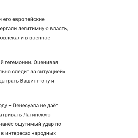
и его европейские
ергали легитимную власть,
овлекали в военное
й гегемонии. Оценивая
льно следит за ситуацией»
одыграть Вашингтону и
оду – Венесуэла не даёт
матривать Латинскую
 нанёс ощутимый удар по
в интересах народных