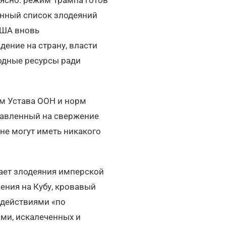
линный список злодеяний
США вновь
ение на страну, власти
одные ресурсы ради
ем Устава ООН и норм
равленный на свержение
не могут иметь никакого
ает злодеяния имперской
ения на Кубу, кровавый
и действиями «по
ми, искалеченных и