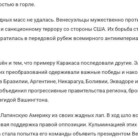
остью в горле.
дных масс не удалась. Венесуэльцы мужественно про
 и санкционному террору со стороны США. Их борьба с
вратилась в передовой рубеж всемирного антиимпери
ён и тем, что примеру Каракаса последовали другие.
их преобразований одерживали важные победы и нак
 Бразилии, Аргентине, Никарагуа, Боливии, Эквадоре и 
объединил прогрессивные правительства региона, бр
гидой Вашингтона.
Латинскую Америку из своих жадных лап. В ход шло вс
ивая поддержка правой оппозиции. Кульминацией этих
 стала попытка его команды объявить президентом В