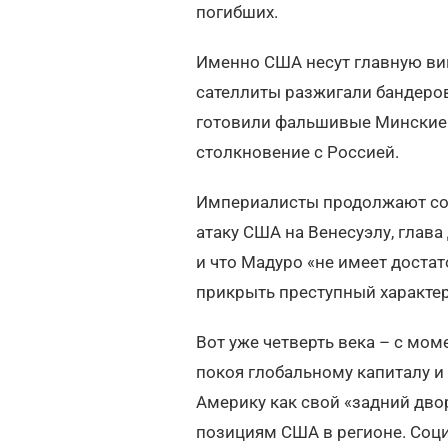
погибших.
Именно США несут главную вин
сателлиты разжигали бандеров
готовили фальшивые Минские 
столкновение с Россией.
Империалисты продолжают сов
атаку США на Венесуэлу, глава
и что Мадуро «не имеет доста
прикрыть преступный характер
Вот уже четверть века – с мом
покоя глобальному капиталу и
Америку как свой «задний дво
позициям США в регионе. Соц