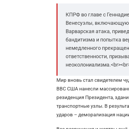
КПРФ во главе с Геннад
Венесуэлы, включающую 
Варварская атака, приве
бандитизма и попытка ве
немедленного прекращен
ответственности, призыв
неоколониализма.<br><br
Мир вновь стал свидетелем чу
ВВС США нанесли массированн
резиденция Президента, здани
транспортные узлы. В результа
ударов – деморализация нации
Все разрушения и жертвы ещё 