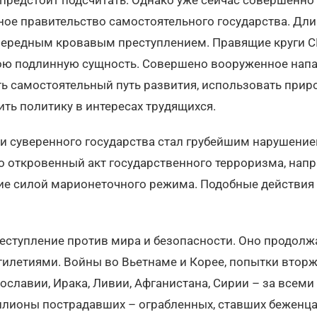
одное правительство самостоятельного государства. Д
чередным кровавым преступлением. Правящие круги 
ю подлинную сущность. Совершено вооруженное напад
ь самостоятельный путь развития, использовать прир
ить политику в интересах трудящихся.
и суверенного государства стал грубейшим нарушени
о откровенный акт государственного терроризма, нап
ие силой марионеточного режима. Подобные действия 
еступление против мира и безопасности. Оно продолж
илетиями. Войны во Вьетнаме и Корее, попытки вторж
ославии, Ирака, Ливии, Афганистана, Сирии – за всем
ллионы пострадавших – ограбленных, ставших беженца