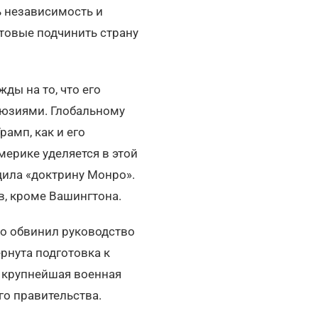
ь независимость и
товые подчинить страну
ды на то, что его
люзиями. Глобальному
амп, как и его
мерике уделяется в этой
дила «доктрину Монро».
в, кроме Вашингтона.
но обвинил руководство
рнута подготовка к
а крупнейшая военная
го правительства.