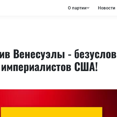
О партии
Новости
тив Венесуэлы - безусло
 империалистов США!