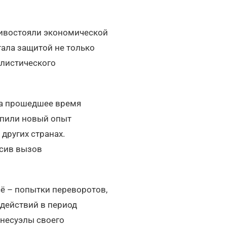
тивостояли экономической
тала защитой не только
алистического
 За прошедшее время
опили новый опыт
других странах.
осив вызов
ё – попытки переворотов,
 действий в период
енесуэлы своего