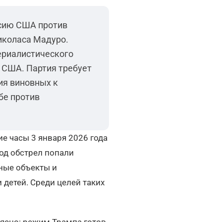
ссию США против
иколаса Мадуро.
ериалистического
 США. Партия требует
ия виновных к
бе против
е часы 3 января 2026 года
од обстрел попали
ные объекты и
 детей. Среди целей таких
 ясно: режим Трампа готов