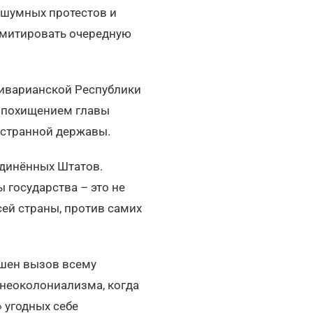
я шумных протестов и
имитировать очередную
иварианской Республики
с похищением главы
остранной державы.
динённых Штатов.
 государства – это не
сей страны, против самих
ошен вызов всему
 неоколониализма, когда
 угодных себе