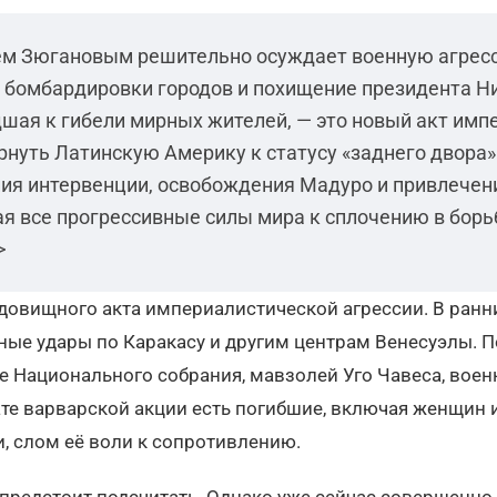
ием Зюгановым решительно осуждает военную агре
бомбардировки городов и похищение президента Н
дшая к гибели мирных жителей, — это новый акт имп
рнуть Латинскую Америку к статусу «заднего двора»
ия интервенции, освобождения Мадуро и привлечен
ая все прогрессивные силы мира к сплочению в борь
>
довищного акта империалистической агрессии. В ранни
ые удары по Каракасу и другим центрам Венесуэлы. П
е Национального собрания, мавзолей Уго Чавеса, воен
те варварской акции есть погибшие, включая женщин и
, слом её воли к сопротивлению.
предстоит подсчитать. Однако уже сейчас совершенно