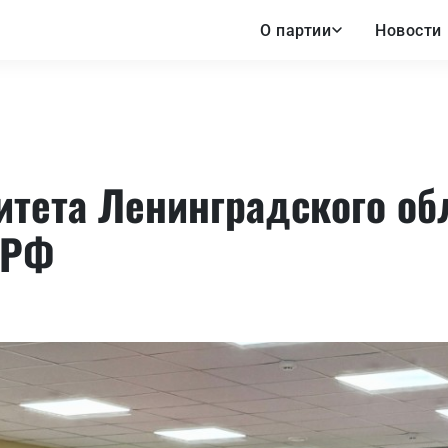
О партии
Новости
итета Ленинградского об
ПРФ