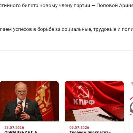
артийного билета новому члену партии — Поповой Ари
аем успехов в борьбе за социальные, трудовые и поли
27.07.2026
09.07.2026
ОБРАЩЕНИЕ Г.А.
Требуем прекратить