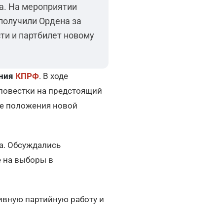
а. На мероприятии
 получили Ордена за
ти и партбилет новому
ения
КПРФ
. В ходе
повестки на предстоящий
же положения новой
а. Обсуждались
е на выборы в
ивную партийную работу и