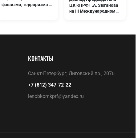
фашизма, терроризма и
ЦК КПРФ Г.А. Зюганова
войн!
на III Международном
антифашистском
форуме. Москва. 24 мая
2026 года
КОНТАКТЫ
Санкт-Петербург, Лиговский пр., 207б
+7 (812) 347-72-22
lenobkomkprf@yandex.ru