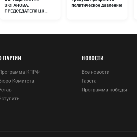
ЗЮГАНОВА,
политическое давление!
ПРЕДСЕДАТЕЛЯ ЦК
КПРФ, РУКОВОДИТЕЛЯ
ФРАКЦИИ КПРФ В
ГОСУДАРСТВЕННОЙ
ДУМЕ.
О ПАРТИИ
НОВОСТИ
Программа КПРФ
Все новости
Бюро Комитета
Газета
Устав
Программа победы
Вступить